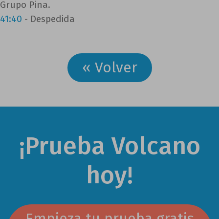
Grupo Pina.
41:40
- Despedida
« Volver
¡Prueba Volcano
hoy!
Empieza tu prueba gratis