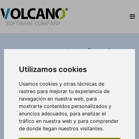
Grupo Pina
| Luis
Martín
(Gerente)
Utilizamos cookies
Usamos cookies y otras técnicas de
"Encontré Volcano por Internet, hablé
rastreo para mejorar tu experiencia de
con alguno de vuestros clientes y me lo
navegación en nuestra web, para
recomendaron y tengo que decir que es
mostrarte contenidos personalizados y
una de las mejores decisiones a nivel de
anuncios adecuados, para analizar el
tráfico en nuestra web y para comprender
gestión que hemos podido tomar."
de donde llegan nuestros visitantes.