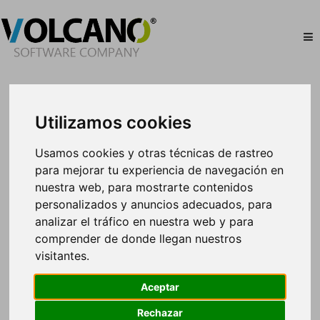
Utilizamos cookies
Mes:
diciembre 2013
Usamos cookies y otras técnicas de rastreo
para mejorar tu experiencia de navegación en
nuestra web, para mostrarte contenidos
personalizados y anuncios adecuados, para
Campaña de la DGT para controlar
analizar el tráfico en nuestra web y para
los autobuses escolares
comprender de donde llegan nuestros
visitantes.
La Dirección General de Tráfico llevará a cabo una
Aceptar
nueva campaña de control y vigilancia del
transporte escolar durante dos semanas, desde
Rechazar