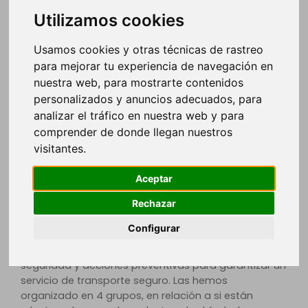
Utilizamos cookies
Cómo velar por la seguridad en
una empresa de transporte de
Usamos cookies y otras técnicas de rastreo
viajeros.
para mejorar tu experiencia de navegación en
nuestra web, para mostrarte contenidos
personalizados y anuncios adecuados, para
El transporte en autobús es uno de los modos de
transportes más seguros actualmente. Según datos
analizar el tráfico en nuestra web y para
del Eurostat,
en los últimos 10 años se han reducido
comprender de donde llegan nuestros
a la mitad las muertes
ocasionadas por accidentes
visitantes.
de tráfico en autobuses y autocares.
Aceptar
Con estas cifras delante, no podemos negar que el
Rechazar
sector del transporte demuestra un
claro
compromiso
por prevenir posibles accidentes.
Configurar
Hoy repasamos las principales medidas de
seguridad y acciones preventivas para garantizar un
servicio de transporte seguro. Las hemos
organizado en 4 grupos, en relación a si están