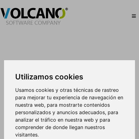
Entrevista al equipo Volcano – José Antonio Ruiz-
Responsable de Ventas.
Utilizamos cookies
Usamos cookies y otras técnicas de rastreo
Seguimos con nuestra sección mensual en el blog,
para mejorar tu experiencia de navegación en
donde os presentamos a las personas que forman
nuestra web, para mostrarte contenidos
parte de Volcano.
personalizados y anuncios adecuados, para
analizar el tráfico en nuestra web y para
Este mes es el turno de José, nuestro responsable
comprender de donde llegan nuestros
de ventas, quien nos contará más sobre su
experiencia, su trabajo en Volcano y algunas
visitantes.