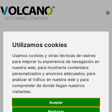
Utilizamos cookies
Usamos cookies y otras técnicas de rastreo
para mejorar tu experiencia de navegación en
nuestra web, para mostrarte contenidos
personalizados y anuncios adecuados, para
Lepebus de Huelva ¡bienvenido a Volcano!
analizar el tráfico en nuestra web y para
comprender de donde llegan nuestros
Autocares Lepebus
cuenta con un personal
visitantes.
debidamente seleccionado y bien formado para el
transporte de viajeros. Los principales compromisos
Aceptar
de esta empresa son la innovación tecnológica y la
Rechazar