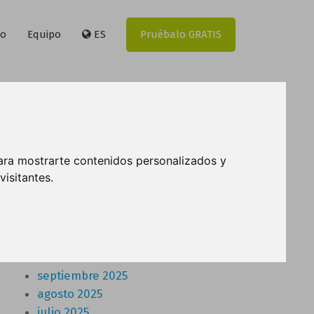
to
Equipo
ES
Pruébalo GRATIS
Buscador
ara mostrarte contenidos personalizados y
isitantes.
Archivo
febrero 2026
septiembre 2025
agosto 2025
julio 2025