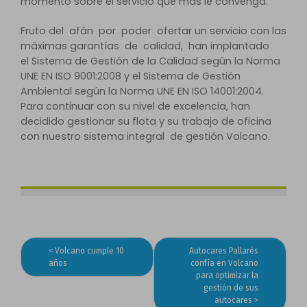
momento sobre el servicio que más le convenga.
Fruto del afán por poder ofertar un servicio con las
máximas garantías de calidad, han implantado
el Sistema de Gestión de la Calidad según la Norma
UNE EN ISO 9001:2008 y el Sistema de Gestión
Ambiental según la Norma UNE EN ISO 14001:2004.
Para continuar con su nivel de excelencia, han
decidido gestionar su flota y su trabajo de oficina
con nuestro sistema integral de gestión Volcano.
Volcano cumple 10
Autocares Pallarés
Navegación
años
confía en Volcano
para optimizar la
de
gestión de sus
entradas
autocares