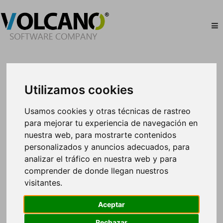
Utilizamos cookies
Usamos cookies y otras técnicas de rastreo
para mejorar tu experiencia de navegación en
nuestra web, para mostrarte contenidos
personalizados y anuncios adecuados, para
Autocares Corvo bienvenidos a Volcano
analizar el tráfico en nuestra web y para
comprender de donde llegan nuestros
Corvo es una empresa especializada en el
visitantes.
transporte discrecional de viajeros nacional e
internacional, con un equipo humano altamente
Aceptar
cualificado, y una flota de vehículos moderna en
constante adaptación, para ofrecer a sus clientes la
Rechazar