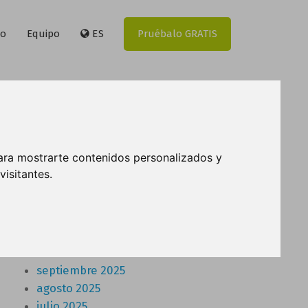
to
Equipo
ES
Pruébalo GRATIS
Buscador
ara mostrarte contenidos personalizados y
isitantes.
Archivo
febrero 2026
septiembre 2025
agosto 2025
julio 2025